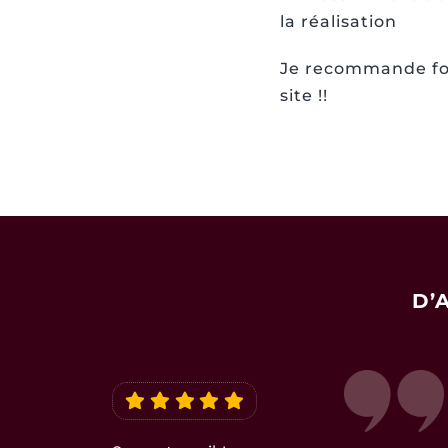
la réalisation
Je recommande for
site !!
D’