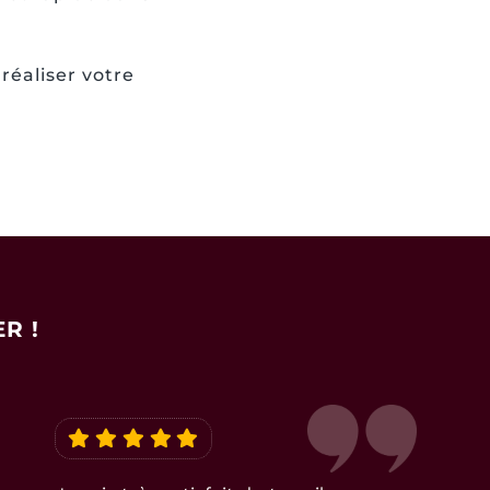
éaliser votre
R !