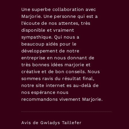
Super travail !
Co
l’
Créative, réactive et toujours
no
force de proposition.
El
Un vrai plaisir de travailler avec
et
Marjorie
Je
Me
Avis de Géraldine, Gekko Enseigne
Av
.
UN PROJET ?
Echangeons