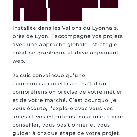
P
O
U
R
D
O
N
N
E
R
V
I
E
À
V
O
S
I
D
É
E
S
Installée dans les Vallons du Lyonnais,
près de Lyon, j’accompagne vos projets
avec une approche globale : stratégie,
création graphique et développement
web.
Je suis convaincue qu’une
communication efficace naît d’une
compréhension précise de votre métier
et de votre marché. C’est pourquoi je
vous écoute, j’explore avec vous vos
idées et vos intentions, pour mieux vous
conseiller, vous positionner et vous
guider à chaque étape de votre projet.