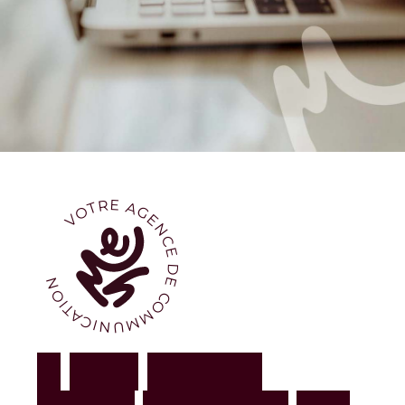
VOTRE AGENCE DE COMMUNICATION
À
V
O
S
C
Ô
T
É
S
,