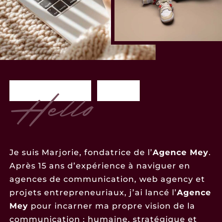
A
G
E
N
C
E
M
E
Y
Hello
Je suis Marjorie, fondatrice de l’
Agence Mey
.
Après 15 ans d’expérience à naviguer en
agences de communication, web agency et
projets entrepreneuriaux, j’ai lancé l’
Agence
Mey
pour incarner ma propre vision de la
communication : humaine, stratégique et