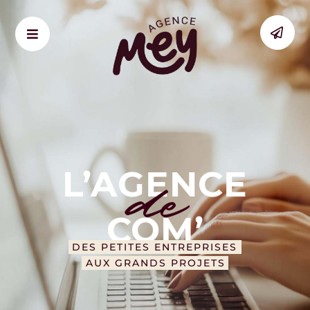
Passer
au
contenu
de
L’AGENCE
COM’
DES PETITES ENTREPRISES
AUX GRANDS PROJETS