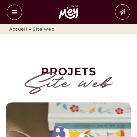
Passer
au
contenu
Accueil
»
Site web
PROJETS
Site web