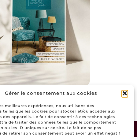
Gérer le consentement aux cookies
les meilleures expériences, nous utilisons des
 telles que les cookies pour stocker et/ou accéder aux
 des appareils. Le fait de consentir à ces technologies
tra de traiter des données telles que le comportement
n ou les ID uniques sur ce site. Le fait de ne pas
u de retirer son consentement peut avoir un effet négatif