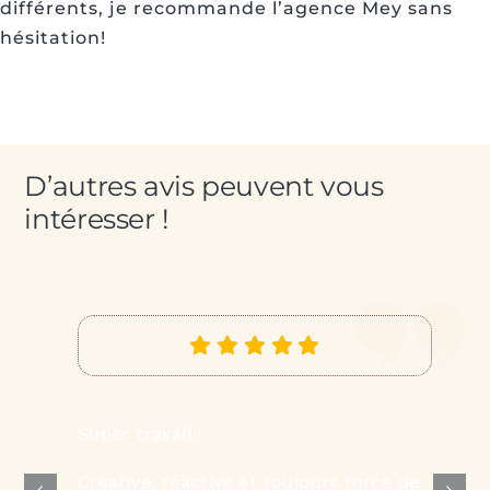
différents, je recommande l’agence Mey sans
hésitation!
D’autres avis peuvent vous
intéresser !
Super travail !
Créative, réactive et toujours force de