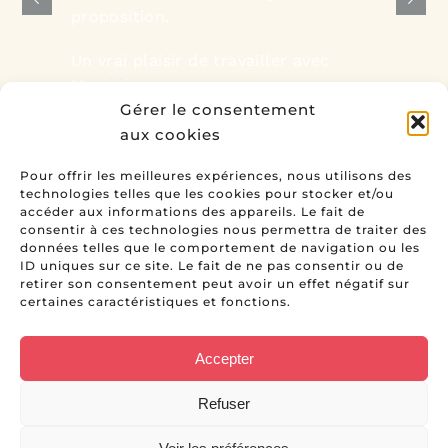
proposition.
Un vrai plaisir de travailler avec
Marjorie
Gérer le consentement
aux cookies
Avis de Géraldine, Gekko Enseigne
Pour offrir les meilleures expériences, nous utilisons des
technologies telles que les cookies pour stocker et/ou
accéder aux informations des appareils. Le fait de
consentir à ces technologies nous permettra de traiter des
données telles que le comportement de navigation ou les
ID uniques sur ce site. Le fait de ne pas consentir ou de
retirer son consentement peut avoir un effet négatif sur
certaines caractéristiques et fonctions.
Accepter
CONSEIL & STRATÉGIE • EDITION
IDENTITE VISUELLE • SITE INTERNET
Refuser
06 70 40 82 34